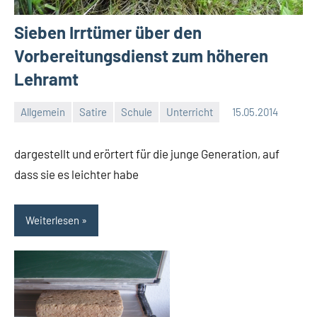
Sieben Irrtümer über den
Vorbereitungsdienst zum höheren
Lehramt
Allgemein
Satire
Schule
Unterricht
15.05.2014
Moutard
Keine
Kommentare
dargestellt und erörtert für die junge Generation, auf
dass sie es leichter habe
Weiterlesen