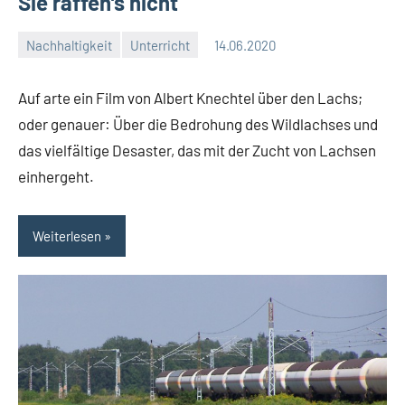
Sie raffen’s nicht
Nachhaltigkeit
Unterricht
14.06.2020
Moutard
Keine
Kommentare
Auf arte ein Film von Albert Knechtel über den Lachs;
oder genauer: Über die Bedrohung des Wildlachses und
das vielfältige Desaster, das mit der Zucht von Lachsen
einhergeht.
Weiterlesen