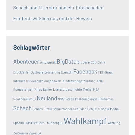
Schach und Literatur und ein Totalschaden
Ein Test, wirklich nur, und der Beweis
Schlagwörter
Abenteuer
BigData
Ambiguität
Brüderle
CDU
Dativ
Facebook
Druckfehler
Dystopie
Erörterung
Evers_H
FDP
Grass
Internet
ITG
Jeschke
Jugendwart
Kindeswohlgefährdung
KMK
Kompetenzen
Krieg
Lanier
Literaturgeschichte
Merkel
MSA
Neuland
Neoliberalismus
NSA
Patzen
Postdemokratie
Rassismus
Schach
Schami_Rafik
Schirrmacher
Schulden
Schulz_S
Social Media
Wahlkampf
Spandau
SPD
Steuern
Thunberg_G
Werbung
Zeitreisen
Zweig_A