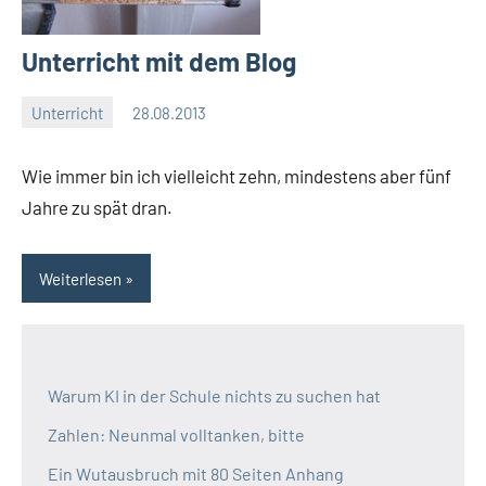
Unterricht mit dem Blog
Unterricht
28.08.2013
Moutard
Keine
Kommentare
Wie immer bin ich vielleicht zehn, mindestens aber fünf
Jahre zu spät dran.
Weiterlesen
Warum KI in der Schule nichts zu suchen hat
Zahlen: Neunmal volltanken, bitte
Ein Wutausbruch mit 80 Seiten Anhang