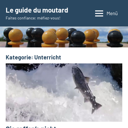
Zum
Le guide du moutard
Inhalt
Menü
Faites confiance: méfiez-vous!
springen
Kategorie:
Unterricht