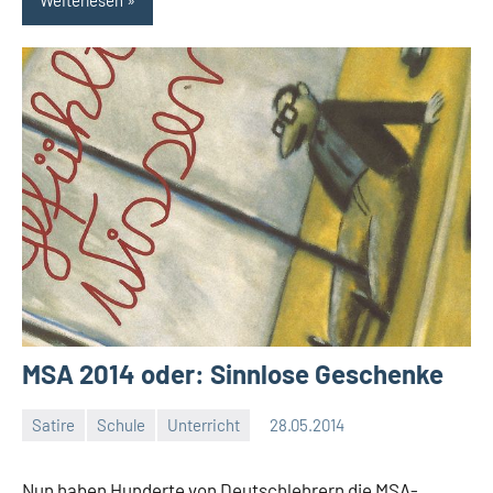
Weiterlesen
MSA 2014 oder: Sinnlose Geschenke
Satire
Schule
Unterricht
28.05.2014
Moutard
Ein
Kommentar
Nun haben Hunderte von Deutschlehrern die MSA-