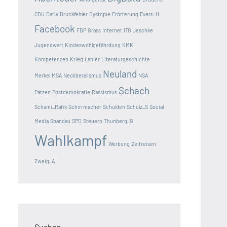
CDU
Dativ
Druckfehler
Dystopie
Erörterung
Evers_H
Facebook
FDP
Grass
Internet
ITG
Jeschke
Jugendwart
Kindeswohlgefährdung
KMK
Kompetenzen
Krieg
Lanier
Literaturgeschichte
Neuland
Merkel
MSA
Neoliberalismus
NSA
Schach
Patzen
Postdemokratie
Rassismus
Schami_Rafik
Schirrmacher
Schulden
Schulz_S
Social
Media
Spandau
SPD
Steuern
Thunberg_G
Wahlkampf
Werbung
Zeitreisen
Zweig_A
Suchen