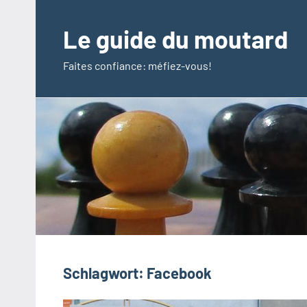
Zum
Inhalt
Le guide du moutard
springen
Faites confiance: méfiez-vous!
Schlagwort:
Facebook