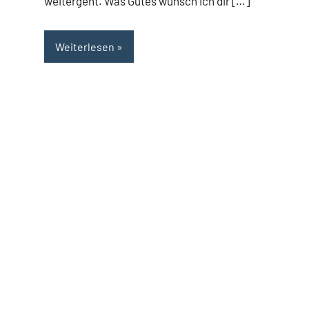
l
weitergeht. Was Gutes wünsch ich dir […]
Weiterlesen