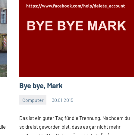
Bye bye, Mark
Computer
30.01.2015
Moutard
Keine
Kommentare
Das ist ein guter Tag für die Trennung. Nachdem du
die
so dreist geworden bist, dass es gar nicht mehr