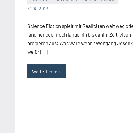
Moutard
Keine
31.08.2013
Kommentare
Science Fiction spielt mit Realitäten weit weg od
lang her oder noch lange hin bis dahin. Zeitreisen
probieren aus: Was wäre wenn? Wolfgang Jesch
weiß: […]
Weiterlesen