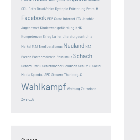
CDU
Dativ
Druckfehler
Dystopie
Erörterung
Evers_H
Facebook
FDP
Grass
Internet
ITG
Jeschke
Jugendwart
Kindeswohlgefährdung
KMK
Kompetenzen
Krieg
Lanier
Literaturgeschichte
Neuland
Merkel
MSA
Neoliberalismus
NSA
Schach
Patzen
Postdemokratie
Rassismus
Schami_Rafik
Schirrmacher
Schulden
Schulz_S
Social
Media
Spandau
SPD
Steuern
Thunberg_G
Wahlkampf
Werbung
Zeitreisen
Zweig_A
Suchen