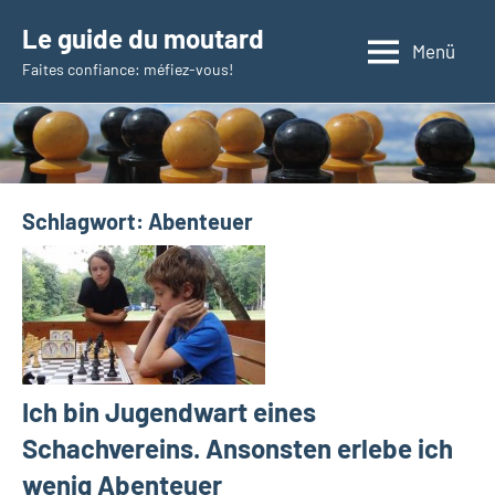
Zum
Le guide du moutard
Inhalt
Menü
Faites confiance: méfiez-vous!
springen
Schlagwort:
Abenteuer
Ich bin Jugendwart eines
Schachvereins. Ansonsten erlebe ich
wenig Abenteuer