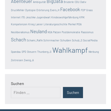
Abenteuer
BigData
Ambiguität
Brüderle
CDU
Dativ
Facebook
Druckfehler
Dystopie
Erörterung
Evers_H
FDP
Grass
Internet
ITG
Jeschke
Jugendwart
Kindeswohlgefährdung
KMK
Kompetenzen
Krieg
Lanier
Literaturgeschichte
Merkel
MSA
Neuland
Neoliberalismus
NSA
Patzen
Postdemokratie
Rassismus
Schach
Schami_Rafik
Schirrmacher
Schulden
Schulz_S
Social Media
Wahlkampf
Spandau
SPD
Steuern
Thunberg_G
Werbung
Zeitreisen
Zweig_A
Suchen
Suchen