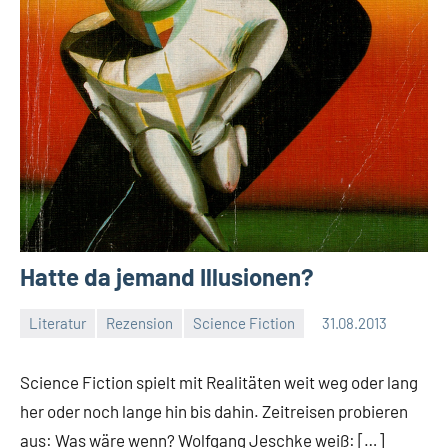
Hatte da jemand Illusionen?
Literatur
Rezension
Science Fiction
31.08.2013
Moutard
Keine
Kommentare
Science Fiction spielt mit Realitäten weit weg oder lang
her oder noch lange hin bis dahin. Zeitreisen probieren
aus: Was wäre wenn? Wolfgang Jeschke weiß: […]