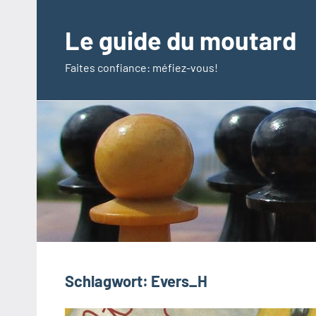
Zum
Inhalt
Le guide du moutard
springen
Faites confiance: méfiez-vous!
Schlagwort:
Evers_H