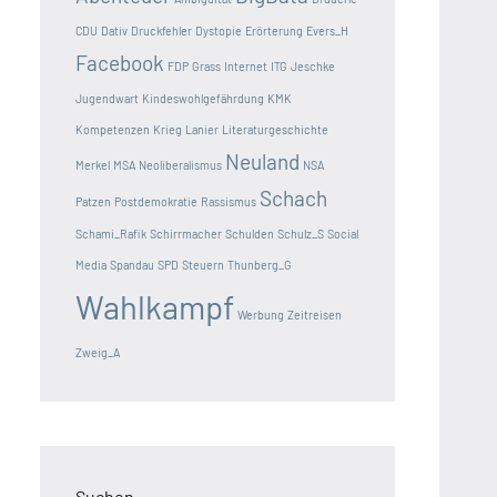
CDU
Dativ
Druckfehler
Dystopie
Erörterung
Evers_H
Facebook
FDP
Grass
Internet
ITG
Jeschke
Jugendwart
Kindeswohlgefährdung
KMK
Kompetenzen
Krieg
Lanier
Literaturgeschichte
Neuland
Merkel
MSA
Neoliberalismus
NSA
Schach
Patzen
Postdemokratie
Rassismus
Schami_Rafik
Schirrmacher
Schulden
Schulz_S
Social
Media
Spandau
SPD
Steuern
Thunberg_G
Wahlkampf
Werbung
Zeitreisen
Zweig_A
Suchen