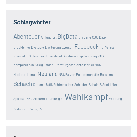
Schlagwörter
Abenteuer
BigData
Ambiguität
Brüderle
CDU
Dativ
Facebook
Druckfehler
Dystopie
Erörterung
Evers_H
FDP
Grass
Internet
ITG
Jeschke
Jugendwart
Kindeswohlgefährdung
KMK
Kompetenzen
Krieg
Lanier
Literaturgeschichte
Merkel
MSA
Neuland
Neoliberalismus
NSA
Patzen
Postdemokratie
Rassismus
Schach
Schami_Rafik
Schirrmacher
Schulden
Schulz_S
Social Media
Wahlkampf
Spandau
SPD
Steuern
Thunberg_G
Werbung
Zeitreisen
Zweig_A