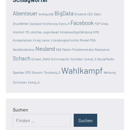
Abenteuer
BigData
Ambiguität
Brüderle
CDU
Dativ
Facebook
Druckfehler
Dystopie
Erörterung
Evers_H
FDP
Grass
Internet
ITG
Jeschke
Jugendwart
Kindeswohlgefährdung
KMK
Kompetenzen
Krieg
Lanier
Literaturgeschichte
Merkel
MSA
Neuland
Neoliberalismus
NSA
Patzen
Postdemokratie
Rassismus
Schach
Schami_Rafik
Schirrmacher
Schulden
Schulz_S
Social Media
Wahlkampf
Spandau
SPD
Steuern
Thunberg_G
Werbung
Zeitreisen
Zweig_A
Suchen
Suchen