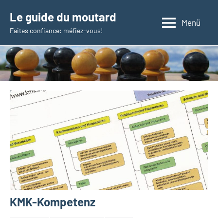
Zum
Le guide du moutard
Inhalt
Menü
Faites confiance: méfiez-vous!
springen
KMK-Kompetenz