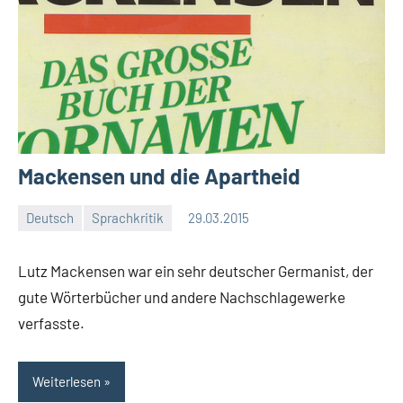
Mackensen und die Apartheid
Deutsch
Sprachkritik
29.03.2015
Moutard
Keine
Kommentare
Lutz Mackensen war ein sehr deutscher Germanist, der
gute Wörterbücher und andere Nachschlagewerke
verfasste.
Weiterlesen