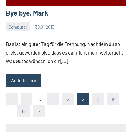
Bye bye, Mark
Computer
30.01.2015
Moutard
Keine
Kommentare
Das ist ein guter Tag für die Trennung. Nachdem du so
dreist geworden bist, dass es gar nicht mehr weitergeht.
Was Gutes wünsch ich dir […]
Weiterlesen
Seitennummerierung
Vorherige
«
1
…
4
5
6
7
8
Beiträge
der
Nächste
…
11
»
Beiträge
Beiträge