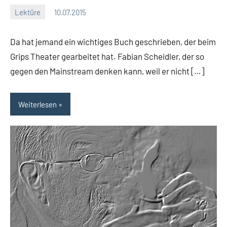
Lektüre
10.07.2015
Moutard
Keine
Kommentare
Da hat jemand ein wichtiges Buch geschrieben, der beim
Grips Theater gearbeitet hat. Fabian Scheidler, der so
gegen den Mainstream denken kann, weil er nicht […]
Weiterlesen