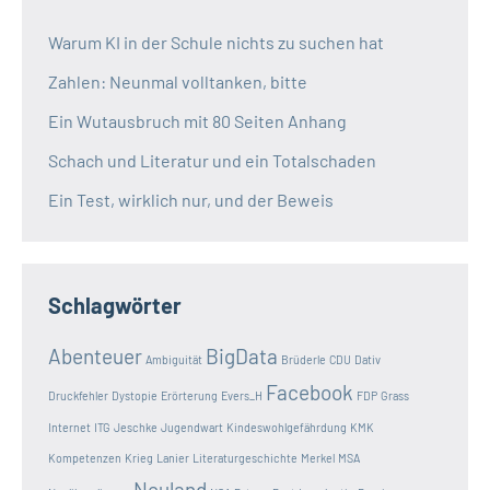
Warum KI in der Schule nichts zu suchen hat
Zahlen: Neunmal volltanken, bitte
Ein Wutausbruch mit 80 Seiten Anhang
Schach und Literatur und ein Totalschaden
Ein Test, wirklich nur, und der Beweis
Schlagwörter
Abenteuer
BigData
Ambiguität
Brüderle
CDU
Dativ
Facebook
Druckfehler
Dystopie
Erörterung
Evers_H
FDP
Grass
Internet
ITG
Jeschke
Jugendwart
Kindeswohlgefährdung
KMK
Kompetenzen
Krieg
Lanier
Literaturgeschichte
Merkel
MSA
Neuland