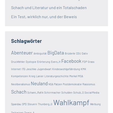
Schach und Literatur und ein Totalschaden
Ein Test, wirklich nur, und der Beweis
Schlagwörter
Abenteuer
BigData
Ambiguität
Brüderle
CDU
Dativ
Facebook
Druckfehler
Dystopie
Erörterung
Evers_H
FDP
Grass
Internet
ITG
Jeschke
Jugendwart
Kindeswohlgefährdung
KMK
Kompetenzen
Krieg
Lanier
Literaturgeschichte
Merkel
MSA
Neuland
Neoliberalismus
NSA
Patzen
Postdemokratie
Rassismus
Schach
Schami_Rafik
Schirrmacher
Schulden
Schulz_S
Social Media
Wahlkampf
Spandau
SPD
Steuern
Thunberg_G
Werbung
Zeitreisen
Zweig_A