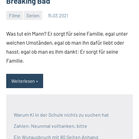
Breaking Bad
Filme
Serien
15.03.2021
Moutard
Keine
Kommentare
Was tut ein Mann? Er sorgt für seine Familie, egal unter
welchen Umständen, egal ob man ihn dafür liebt oder
hasst, egal ob man es ihm dankt: Er sorgt für seine
Familie.
Weiterlesen
Warum KI in der Schule nichts zu suchen hat
Zahlen: Neunmal volltanken, bitte
Ein Wutausbruch mit 80 Seiten Anhang