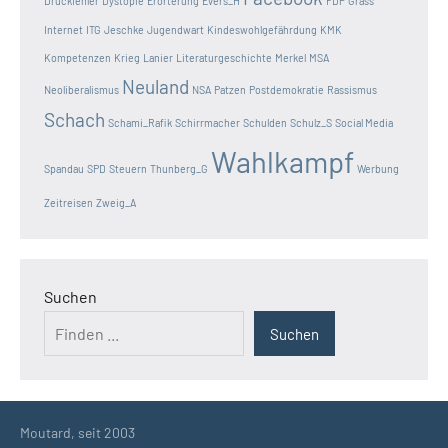
Druckfehler
Dystopie
Erörterung
Evers_H
FDP
Grass
Internet
ITG
Jeschke
Jugendwart
Kindeswohlgefährdung
KMK
Kompetenzen
Krieg
Lanier
Literaturgeschichte
Merkel
MSA
Neuland
Neoliberalismus
NSA
Patzen
Postdemokratie
Rassismus
Schach
Schami_Rafik
Schirrmacher
Schulden
Schulz_S
Social Media
Wahlkampf
Spandau
SPD
Steuern
Thunberg_G
Werbung
Zeitreisen
Zweig_A
Suchen
Suchen
Moutard, seit 2003