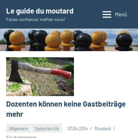
Zum
Le guide du moutard
Inhalt
Menü
Faites confiance: méfiez-vous!
springen
Dozenten können keine Gastbeiträge
mehr
Allgemein
Sprachkritik
07.04.2014
Moutard
Ein Kommentar