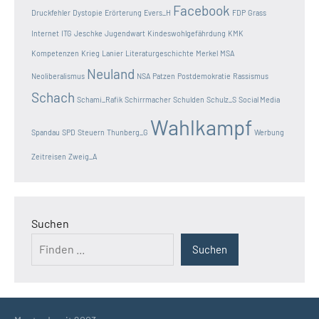
Facebook
Druckfehler
Dystopie
Erörterung
Evers_H
FDP
Grass
Internet
ITG
Jeschke
Jugendwart
Kindeswohlgefährdung
KMK
Kompetenzen
Krieg
Lanier
Literaturgeschichte
Merkel
MSA
Neuland
Neoliberalismus
NSA
Patzen
Postdemokratie
Rassismus
Schach
Schami_Rafik
Schirrmacher
Schulden
Schulz_S
Social Media
Wahlkampf
Spandau
SPD
Steuern
Thunberg_G
Werbung
Zeitreisen
Zweig_A
Suchen
Suchen