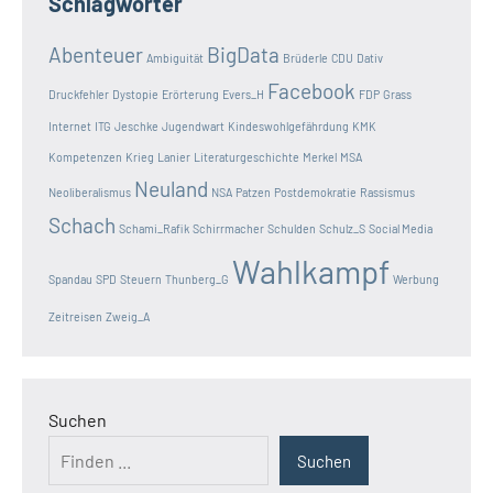
Schlagwörter
Abenteuer
BigData
Ambiguität
Brüderle
CDU
Dativ
Facebook
Druckfehler
Dystopie
Erörterung
Evers_H
FDP
Grass
Internet
ITG
Jeschke
Jugendwart
Kindeswohlgefährdung
KMK
Kompetenzen
Krieg
Lanier
Literaturgeschichte
Merkel
MSA
Neuland
Neoliberalismus
NSA
Patzen
Postdemokratie
Rassismus
Schach
Schami_Rafik
Schirrmacher
Schulden
Schulz_S
Social Media
Wahlkampf
Spandau
SPD
Steuern
Thunberg_G
Werbung
Zeitreisen
Zweig_A
Suchen
Suchen