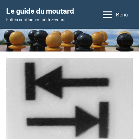
Zum
Le guide du moutard
Inhalt
Menü
Faites confiance: méfiez-vous!
springen