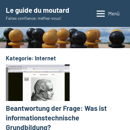
Zum
Le guide du moutard
Inhalt
Menü
Faites confiance: méfiez-vous!
springen
Kategorie:
Internet
Beantwortung der Frage: Was ist
informationstechnische
Grundbildung?