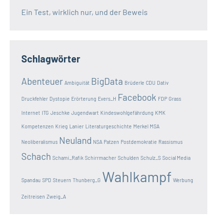
Ein Test, wirklich nur, und der Beweis
Schlagwörter
Abenteuer
BigData
Ambiguität
Brüderle
CDU
Dativ
Facebook
Druckfehler
Dystopie
Erörterung
Evers_H
FDP
Grass
Internet
ITG
Jeschke
Jugendwart
Kindeswohlgefährdung
KMK
Kompetenzen
Krieg
Lanier
Literaturgeschichte
Merkel
MSA
Neuland
Neoliberalismus
NSA
Patzen
Postdemokratie
Rassismus
Schach
Schami_Rafik
Schirrmacher
Schulden
Schulz_S
Social Media
Wahlkampf
Spandau
SPD
Steuern
Thunberg_G
Werbung
Zeitreisen
Zweig_A